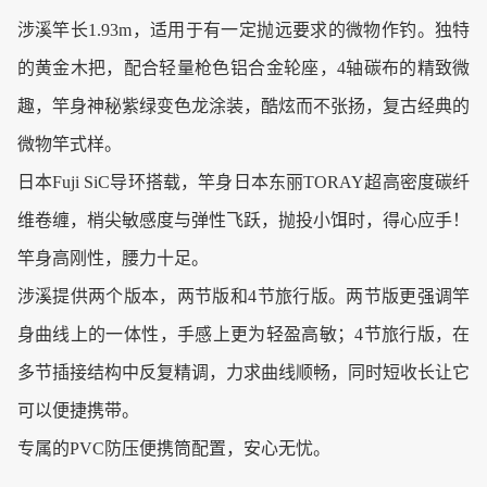
涉溪竿长1.93m，适用于有一定抛远要求的微物作钓。独特
的黄金木把，配合轻量枪色铝合金轮座，4轴碳布的精致微
趣，竿身神秘紫绿变色龙涂装，酷炫而不张扬，复古经典的
微物竿式样。
日本Fuji SiC导环搭载，竿身日本东丽TORAY超高密度碳纤
维卷缠，梢尖敏感度与弹性飞跃，抛投小饵时，得心应手！
竿身高刚性，腰力十足。
涉溪提供两个版本，两节版和4节旅行版。两节版更强调竿
身曲线上的一体性，手感上更为轻盈高敏；4节旅行版，在
多节插接结构中反复精调，力求曲线顺畅，同时短收长让它
可以便捷携带。
专属的PVC防压便携筒配置，安心无忧。