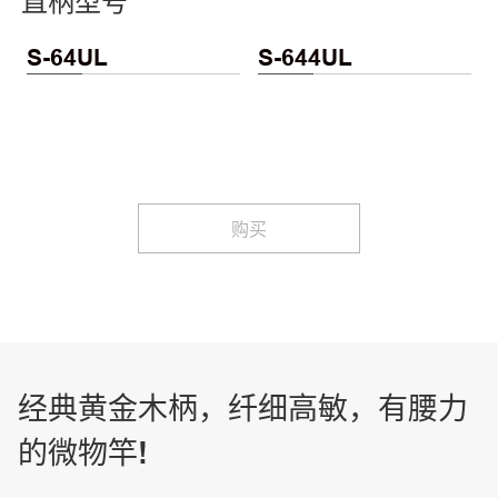
直柄型号
S-64UL
S-644UL
购买
经典黄金木柄，纤细高敏，有腰力
的微物竿!