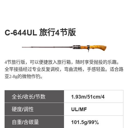
C-644UL 旅行4节版
4节旅行版，可以便捷放入旅行箱，随时享受抛投的乐趣。
全竿接插经过专业反复调校，弯曲流畅，手感轻盈。适合路
亚2-8g的微物作钓。
全长/收长/节数
1.93m/51cm/4
硬度/调性
UL/MF
自重/含碳量
101.5g/99%