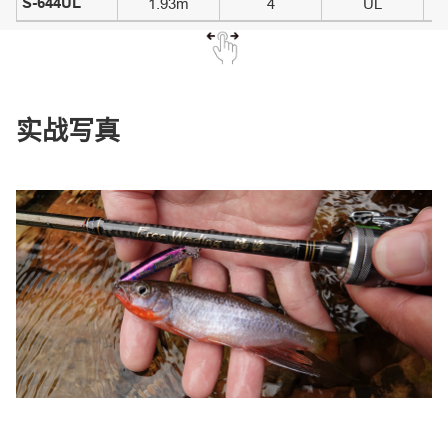
S-644UL
1.93m
4
UL
实战写真