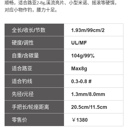
顺畅，适合路亚2-8g,溪流亮片、小型米诺、摇滚等硬饵，
对应小物作钓，腰力十足。
全长/收长/节数
1.93m/99cm/2
硬度/调性
UL/MF
自重/含碳量
104g/99%
适合路亚
Max8g
适合钓线
0.3-0.8 #
先径/元径
1.3mm/8.0mm
手把长/轮座距离
20.5cm/11.5cm
零售价
￥1380