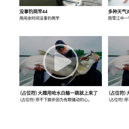
没事钓两竿44
多种天气对
用闲余时间没事钓两竿
雨雪江中一
（占位符）大翘用呛水白鲦一跳就上来了
（占位符
（占位符）停不下脚步因为有颗骚动的心。
（占位符）