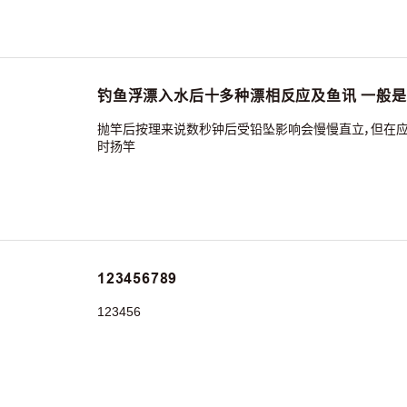
钓鱼浮漂入水后十多种漂相反应及鱼讯 一般
抛竿后按理来说数秒钟后受铅坠影响会慢慢直立，但在
时扬竿
123456789
123456