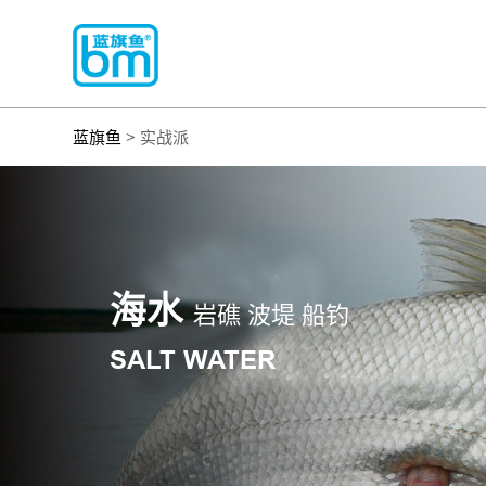
蓝旗鱼
> 实战派
海水
岩礁 波堤 船钓
SALT WATER