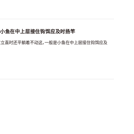
是小鱼在中上层接住钩饵应及时扬竿
应立直时还平躺着不动这，一般是小鱼在中上层接住钩饵应及