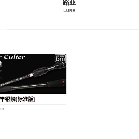
路亚
LURE
竿银鳞[标准版]
ter