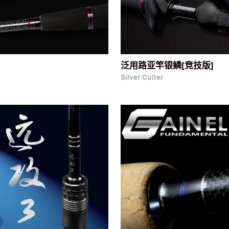
泛用路亚竿银鳞[竞技版]
Silver Culter