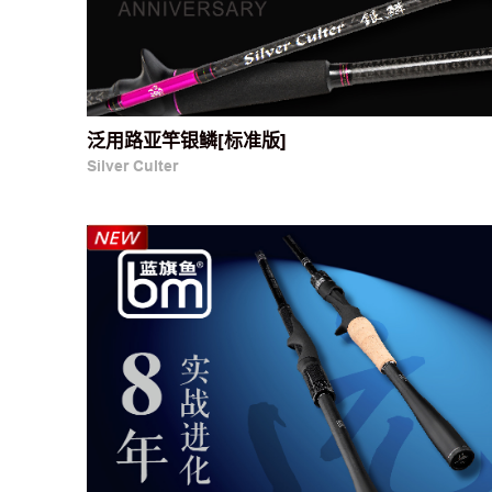
泛用路亚竿银鳞[标准版]
Silver Culter