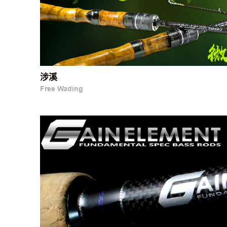
涉溪
Free Wading