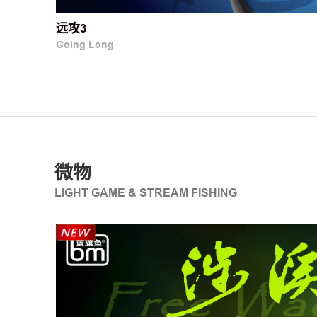
远攻3
Going Long
微物
LIGHT GAME & STREAM FISHING