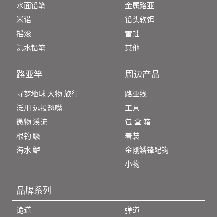
水面铅笔
金属路亚
米诺
铅头软饵
摇滚
雷蛙
沉水铅笔
其他
路亚竿
周边产品
寻梦地球 大物 旅行
路亚线
泛用 远投翘嘴
工具
微物 溪流
包 盒 箱
根钓 鳜
着装
海水 鲈
金刚鳞锋配钩
小物
品牌系列
诡道
弹道