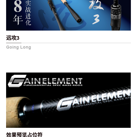
远攻3
Going Long
效果预览占位符