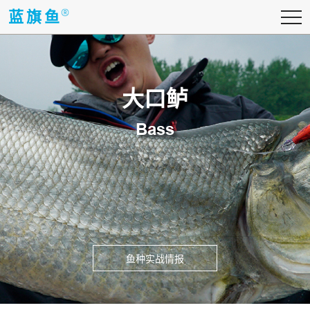
蓝旗鱼
蓝旗鱼
大口鲈
Bass
鱼种实战情报