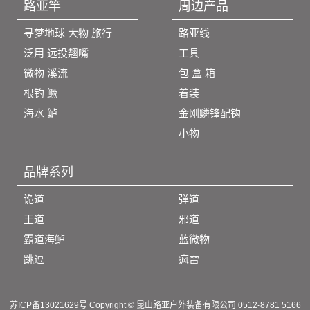
路亚竿
周边产品
寻梦地球 大物 旅行
路亚线
泛用 远投翘嘴
工具
微物 溪流
包 盒 箱
根钓 鳜
着装
海水 鲈
金刚鳞锋配钩
小物
品牌系列
诡道
弹道
王道
邪道
霸道海鲈
蓝微物
跳逗
疯雷
苏ICP备13021629号 Copyright © 昆山路亚户外装备有限公司 0512-8781 5166