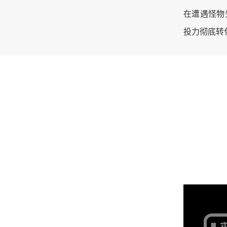
在遭遇怪物
投力彻底转